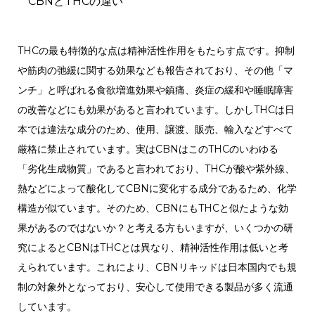
CBNとTHCの違い
THCの最も特徴的な点は精神活性作用をもたらす点です。抑制
や筋肉の弛緩に関する効果なども報告されており、その他「マ
ンチ」と呼ばれる食欲増進効果や鎮痛、炎症の緩和や睡眠障害
の改善などにも効果があると言われています。しかしTHCは日
本では違法な成分のため、使用、譲渡、販売、輸入などすべて
厳格に禁止されています。実はCBNはこのTHCのいわゆる
「劣化生成物質」であると言われており、THCが酸や紫外線、
熱などによって酸化してCBNに変化する成分であるため、化学
構造が似ています。そのため、CBNにもTHCと似たような効
果があるのではないか？と考える方もいますが、いくつかの研
究によるとCBNはTHCとは異なり、精神活性作用は低いと考
えられています。これにより、CBNリキッドは日本国内でも規
制の対象外となっており、安心して使用できる製品が多く流通
しています。