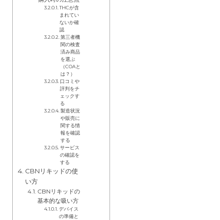
THCが含
まれてい
ないか確
認
第三者機
関の検査
済み商品
を選ぶ
（COAと
は？）
口コミや
評判をチ
ェックす
る
製造状況
や販売に
関する情
報を確認
する
サービス
の確認を
する
CBNリキッドの使
い方
CBNリキッドの
基本的な吸い方
デバイス
の準備と