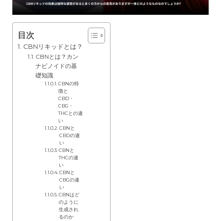
目次
CBNリキッドとは？
CBNとは？カン
ナビノイドの基
礎知識
CBNの特
徴と
CBD・
CBG・
THCとの違
い
CBNと
CBDの違
い
CBNと
THCの違
い
CBNと
CBGの違
い
CBNはど
のように
生成され
るのか