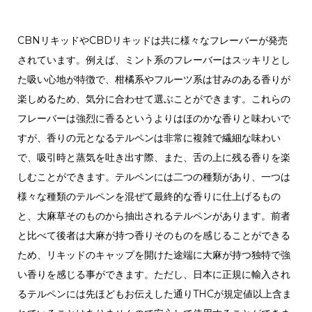
CBNリキッドやCBDリキッドは共に様々なフレーバーが発売
されています。例えば、ミント系のフレーバーはスッキリとし
た吸い心地が特徴で、柑橘系やフルーツ系は甘みのある香りが
楽しめるため、気分に合わせて選ぶことができます。これらの
フレーバーは強烈に香るというよりはほのかな香りと味わいで
すが、香りの元となるテルペンは非常に複雑で繊細な味わい
で、吸引時と蒸気を吐き出す際、また、舌の上に残る香りを楽
しむことができます。テルペンには二つの種類があり、一つは
様々な種類のテルペンを混ぜて最終的な香りに仕上げるもの
と、大麻草そのものから抽出されるテルペンがあります。前者
と比べて後者は大麻が持つ香りそのものを感じることができる
ため、リキッドのキャップを開けた途端に大麻が持つ独特で強
い香りを感じる事ができます。ただし、日本に正規に輸入され
るテルペンには先ほどもお伝えした通りTHCが規定値以上含ま