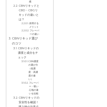
感
CBNリキッドと
CBD・CBGリ
キッドの違いと
は？
併用する
メリット
フレーバ
ーの違い
CBNリキッド選び
のコツ
CBNリキッドの
濃度と成分をチ
ェック
CBN濃度
の選び方
（低濃
度・高濃
度の違
い）
フレーバ
ー・吸い
心地の違
いを比較
CBNリキッドの
安全性を確認！
購入時の注意点