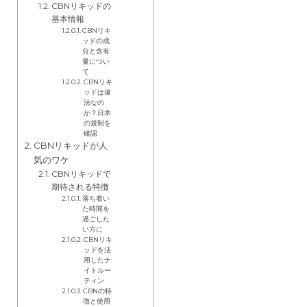
CBNリキッドの
基本情報
CBNリキ
ッドの成
分と含有
量につい
て
CBNリキ
ッドは違
法なの
か？日本
の規制を
確認
CBNリキッドが人
気のワケ
CBNリキッドで
期待される特徴
落ち着い
た時間を
過ごした
い方に
CBNリキ
ッドを活
用したナ
イトルー
ティン
CBNの特
徴と使用