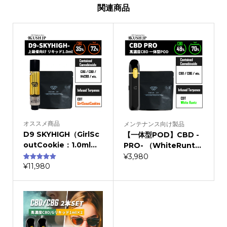
関連商品
オススメ商品
メンテナンス向け製品
D9 SKYHIGH（GirlSc
【一体型POD】CBD -
outCookie：1.0ml...
PRO- （WhiteRunt...
¥
3,980
¥
11,980
3
件の利用者
評価に基づ
く5段階評
価のうち、
5.00
点