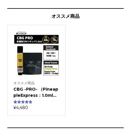
オススメ商品
オススメ商品
CBG -PRO- （Pineap
pleExpress：1.0ml...
¥
4,480
11
件の利用者
評価に基づ
く5段階評
価のうち、
4.82
点