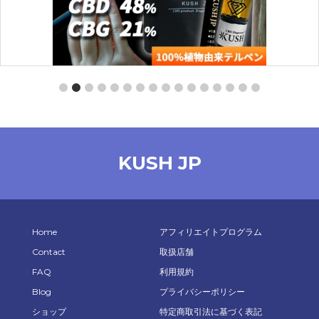
【スターターセット】CBD -PRO-（MangoHaze：0.5ml）
【KUSH JP】
KUSH JP
¥
4,260
オプションを選択
Home
アフィリエイトプログラム
Contact
取扱店舗
FAQ
利用規約
Blog
プライバシーポリシー
ショップ
特定商取引法に基づく表記