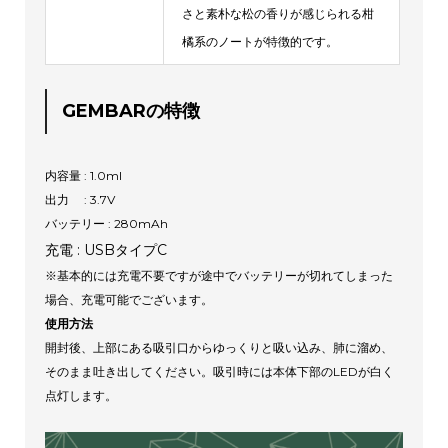
さと素朴な松の香りが感じられる柑
橘系のノートが特徴的です。
GEMBARの特徴
内容量 : 1.0ml
出力 : 3.7V
バッテリー : 280mAh
充電 : USBタイプC
※基本的には充電不要ですが途中でバッテリーが切れてしまった
場合、充電可能でございます。
使用方法
開封後、上部にある吸引口からゆっくりと吸い込み、肺に溜め、
そのまま吐き出してください。吸引時には本体下部のLEDが白く
点灯します。