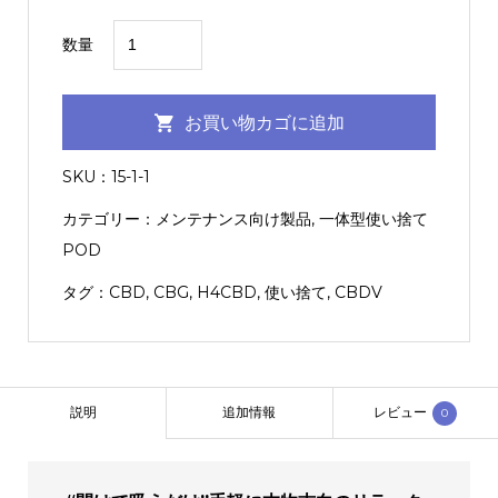
【一
数量
体
型
お買い物カゴに追加
POD】
CBG-
SKU：
15-1-1
PRO-
カテゴリー：
メンテナンス向け製品
,
一体型使い捨て
（PineappleExpress
POD
:
1.0ml）
タグ：
CBD
,
CBG
,
H4CBD
,
使い捨て
,
CBDV
【KUSH
JP】
個
説明
追加情報
レビュー
0