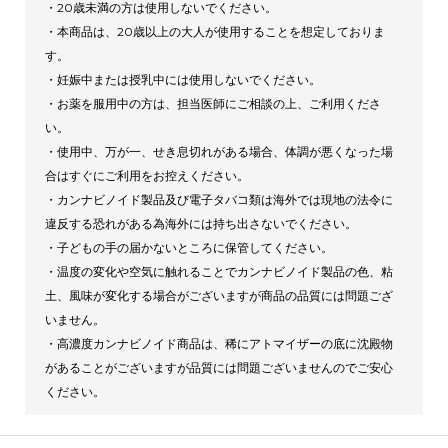
・20歳未満の方は使用しないでください。
・本商品は、20歳以上の大人が使用することを想定しておりま
す。
・妊娠中または授乳中には使用しないでください。
・お薬を服用中の方は、担当医師にご相談の上、ご利用くださ
い。
・使用中、万が一、せき息切れがある場合、体調が悪くなった場
合はすぐにご利用をお控えください。
・カンナビノイド製品及び電子タバコ類は海外では現地の法令に
違反する恐れがある為海外には持ち出さないでください。
・子どもの手の届かないところに保管してください。
・温度の変化や空気に触れることでカンナビノイド製品の色、粘
土、風味が変化する場合がございますが商品の品質には問題ござ
いません。
・高濃度カンナビノイド商品は、稀にアトマイザーの底に沈殿物
があることがございますが品質には問題ございませんのでご安心
ください。