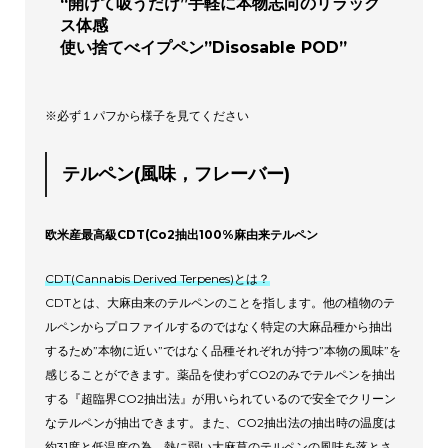
“開けて吸うだけ”手軽に本物志向のリラック
ス体感
使い捨てべイプペン”Disosable POD”
※必ず１パフから様子を見てください
テルペン(風味，フレーバー)
欧米産最高級CDT(Co2抽出100%麻由来テルペン
CDT(Cannabis Derived Terpenes)とは？
CDTとは、大麻由来のテルペンのことを指します。他の植物のテ
ルペンからプロファイルするのではなく特定の大麻品種から抽出
するため”本物に近い”ではなく品種それぞれが持つ”本物の風味”を
感じることができます。薬品を使わずCO2のみでテルペンを抽出
する『超臨界CO2抽出法』が用いられているので安全でクリーン
なテルペンが抽出できます。また、CO2抽出法の抽出時の温度は
約31度と低温度の為、熱に弱い大麻草のテルペンの風味を落とさ