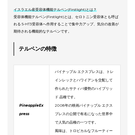
イスラエル産受容体機能テルペン(Firstlight)とは？
受容体機能テルペン(Firstlight)とは、セロトニン受容体とも呼ば
れる 5-HT3受容体へ作用することで集中力アップ、気分の改善が
期待される機能的なテルペンです。
テルペンの特徴
パイナップル エクスプレスは、トレ
インレックとハワイアンを交配して
作られたサティバ優勢のハイブリッ
ド 品種です。
PineappleEx
2008年の映画パイナップル エクス
press
プレスの公開で有名になった世界中
で人気の品種の一つです。
風味は、トロピカルなフルーティー