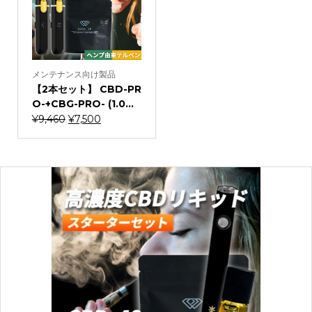
メンテナンス向け製品
【2本セット】 CBD-PR
O-+CBG-PRO- (1.0...
元
現
¥
9,460
¥
7,500
の
在
価
の
格
価
は
格
¥9,460
は
で
¥7,500
し
で
た。
す。