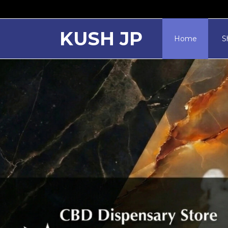
KUSH JP
Home
S