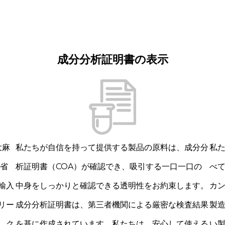
成分分析証明書の表示
大麻
私たちが自信を持って提供する製品の原料は、成分分
私た
働省
析証明書（COA）が確認でき、吸引する一口一口の
べ
輸入
中身をしっかりと確認できる透明性をお約束します。
カ
リー
成分分析証明書は、第三者機関による厳密な検査結果
製
、ク
を基に作成されています。私たちは、安心して使える
い