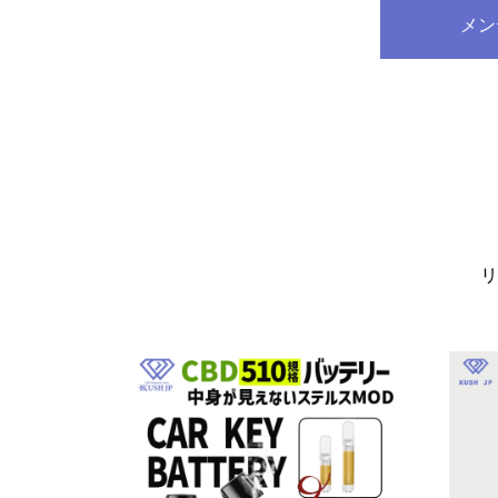
メン
価
の
格
価
は
格
¥9,460
は
で
¥7,500
し
で
た。
す。
リ