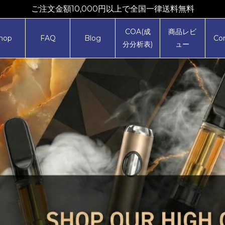
ご注文金額10,000円以上で全国一律送料無料
COA(成
商品レビ
hop
FAQ
Blog
Co
分分析表)
ュー