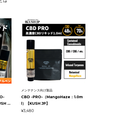
とは
メンテナンス向け製品
O-
CBD -PRO-（MangoHaze：1.0m
H ...
l）【KUSH JP】
¥
3,480