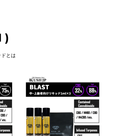
 )
ッドとは