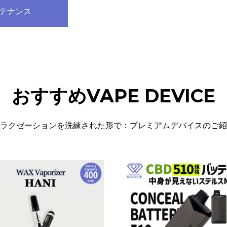
テナンス
価
の
格
価
は
格
¥8,460
は
で
¥7,000
し
で
た。
す。
おすすめVAPE DEVICE
ラクゼーションを洗練された形で：プレミアムデバイスのご紹