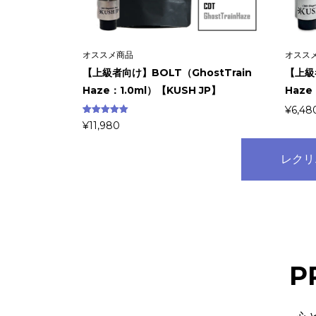
オススメ商品
オスス
【上級者向け】BOLT（GhostTrain
【上級者
Haze：1.0ml）【KUSH JP】
Haze
¥
6,48
3
件の利用者
¥
11,980
評価に基づ
く5段階評
価のうち、
5.00
点
レクリ
P