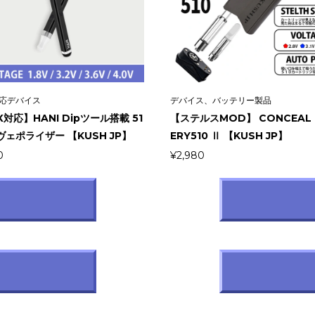
対応デバイス
デバイス、バッテリー製品
対応】HANI Dipツール搭載 51
【ステルスMOD】 CONCEAL 
ヴェポライザー 【KUSH JP】
ERY510 Ⅱ 【KUSH JP】
0
¥
2,980
ン