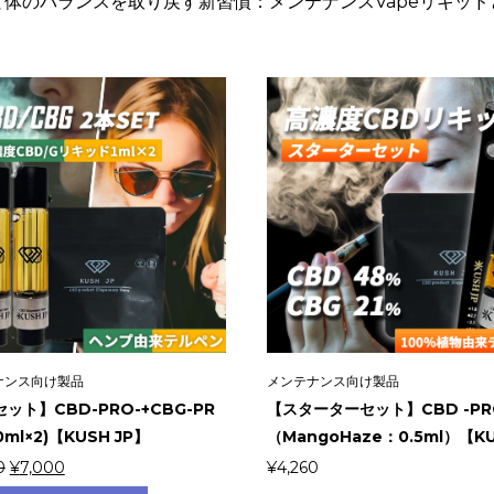
と体のバランスを取り戻す新習慣：メンテナンスVapeリキッド
ナンス向け製品
メンテナンス向け製品
ット】CBD-PRO-+CBG-PR
【スターターセット】CBD -PR
.0ml×2)【KUSH JP】
（MangoHaze：0.5ml）【KUS
元
現
0
¥
7,000
¥
4,260
の
在