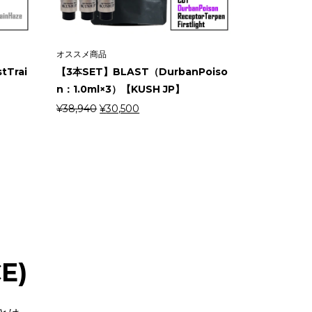
オススメ商品
Trai
【3本SET】BLAST（DurbanPoiso
】
n：1.0ml×3）【KUSH JP】
元
現
¥
38,940
¥
30,500
の
在
価
の
格
価
は
格
¥38,940
は
で
¥30,500
し
で
た。
す。
E)