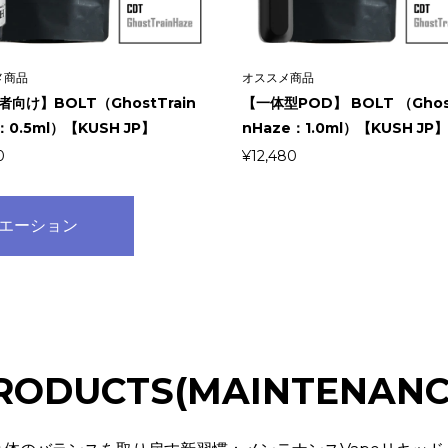
メ商品
オススメ商品
向け】BOLT（GhostTrain
【一体型POD】 BOLT （Ghost
：0.5ml）【KUSH JP】
nHaze：1.0ml）【KUSH JP
0
¥
12,480
エーション
RODUCTS(MAINTENANC