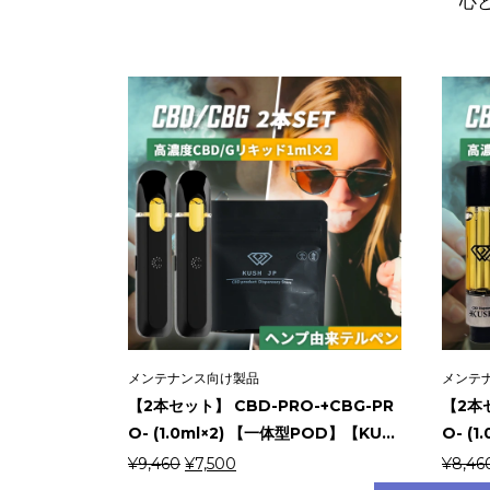
心
メンテナンス向け製品
メンテ
【2本セット】 CBD-PRO-+CBG-PR
【2本セ
O- (1.0ml×2) 【一体型POD】【KU...
O- (1
元
現
¥
9,460
¥
7,500
¥
8,46
の
在