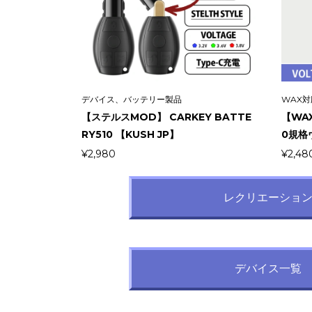
デバイス、バッテリー製品
WAX
【ステルスMOD】 CARKEY BATTE
【WAX
RY510 【KUSH JP】
0規格
¥
2,980
¥
2,48
レクリエーショ
デバイス一覧