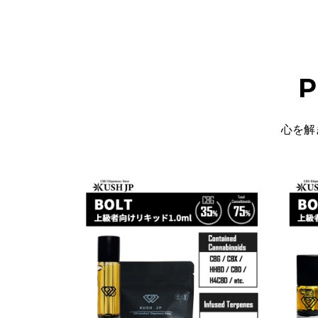
P
心を解