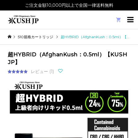
ご注文金額10,000円以上で全国一律送料無料

510規格カートリッジ
超HYBRID（AfghanKush：0.5ml）【KUSH JP】
超HYBRID（AfghanKush：0.5ml）【KUSH
JP】
レビュー (
1
)
1
件の利用者
評価に基づ
く5段階評
価のうち、
5.00
点