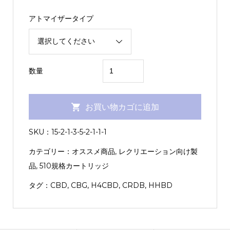
アトマイザータイプ
超
数量
HYBRID（AfghanKush：
0.5ml）
お買い物カゴに追加
【KUSH
JP】
SKU：
15-2-1-3-5-2-1-1-1
個
カテゴリー：
オススメ商品
,
レクリエーション向け製
品
,
510規格カートリッジ
タグ：
CBD
,
CBG
,
H4CBD
,
CRDB
,
HHBD