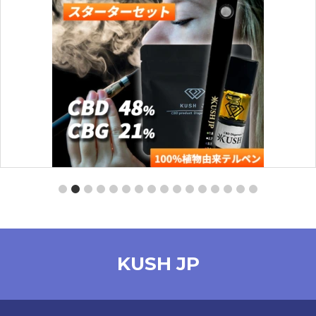
し
で
た。
す。
ターセット】CBD -PRO-（MangoHaze：0.5ml）
【ス
【KUSH JP】
KUSH JP
¥
4,260
オプションを選択