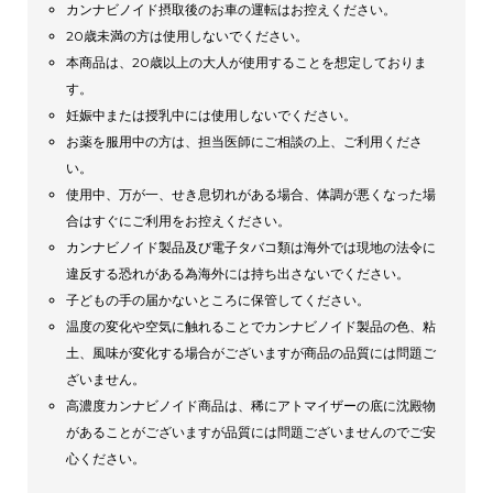
カンナビノイド摂取後のお車の運転はお控えください。
20歳未満の方は使用しないでください。
本商品は、20歳以上の大人が使用することを想定しておりま
す。
妊娠中または授乳中には使用しないでください。
お薬を服用中の方は、担当医師にご相談の上、ご利用くださ
い。
使用中、万が一、せき息切れがある場合、体調が悪くなった場
合はすぐにご利用をお控えください。
カンナビノイド製品及び電子タバコ類は海外では現地の法令に
違反する恐れがある為海外には持ち出さないでください。
子どもの手の届かないところに保管してください。
温度の変化や空気に触れることでカンナビノイド製品の色、粘
土、風味が変化する場合がございますが商品の品質には問題ご
ざいません。
高濃度カンナビノイド商品は、稀にアトマイザーの底に沈殿物
があることがございますが品質には問題ございませんのでご安
心ください。