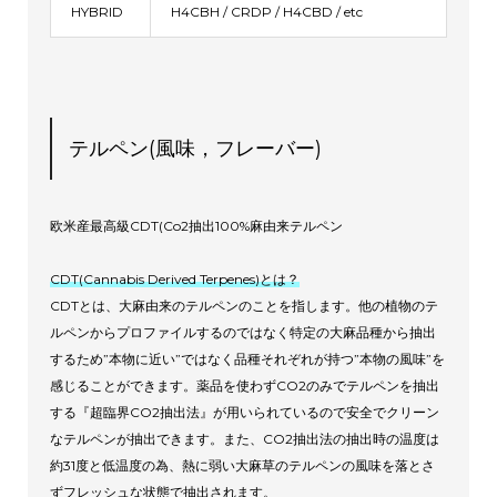
HYBRID
H4CBH / CRDP / H4CBD / etc
テルペン(風味，フレーバー)
欧米産最高級CDT(Co2抽出100%麻由来テルペン
CDT(Cannabis Derived Terpenes)とは？
CDTとは、大麻由来のテルペンのことを指します。他の植物のテ
ルペンからプロファイルするのではなく特定の大麻品種から抽出
するため”本物に近い”ではなく品種それぞれが持つ”本物の風味”を
感じることができます。薬品を使わずCO2のみでテルペンを抽出
する『超臨界CO2抽出法』が用いられているので安全でクリーン
なテルペンが抽出できます。また、CO2抽出法の抽出時の温度は
約31度と低温度の為、熱に弱い大麻草のテルペンの風味を落とさ
ずフレッシュな状態で抽出されます。