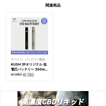
関連商品
デバイス、バッテリー製品
KUSH JPオリジナル 低
電圧バッテリー 350m...
元
現
¥
1,980
¥
1,780
の
在
価
の
格
価
は
格
¥1,980
は
で
¥1,780