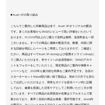
■ Kush JPの取り組み
こちらでご案内した対象商品は全て、Kush JPオリジナルの配合
です。多くのお客様からSNSのレビューで高い評価をいただいて
おります。10,000円以上のご購入で送料は無料、追加料金も一切
ございません。すべての商品に価格や配送方法、数量、内容に関
する詳細を明記したページをご用意しておりますので、ご確認く
ださい。商品はすべてKush JP storeおよび提携オンラインshopに
てご購入いただけます。本サイトへの会員登録や、SNSのアカウ
ントをフォローをしていただくと、限定商品のご案内や体験キャ
ンペーンなど、2025年も魅力的な特典をご案内予定です。当店の
スターターセットやpod型の使い捨て製品は、初めての方でも安心
してお試しいただけるよう、簡単なガイドを該当ページ内に記載
しており、健康を意識した日常ケアとしてご利用いただく方が増
えています。すべての商品の出荷状況や在庫はリアルタイムで更
新されており、素早く目的の商品を検索・選択可能です。store内
の商品は、クレジットカードでのスムーズなお買い物が可能で