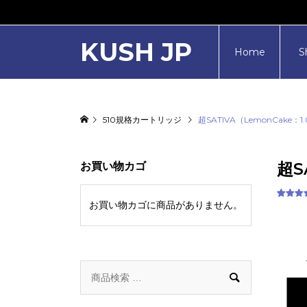
KUSH JP
Home
S
510規格カートリッジ
超SATIVA（LemonCake：1
超S
お買い物カゴ
お買い物カゴに商品がありません。
2
件の利
者評価
基づく5
段階評
のうち
4.00
点
