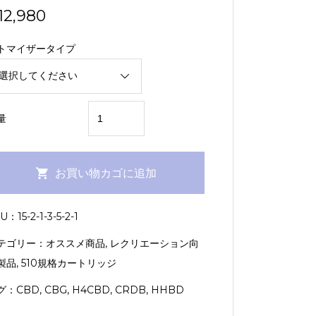
12,980
トマイザータイプ
超
量
SATIVA（LemonCake：
1.0ml）
【KUSH
お買い物カゴに追加
JP】
個
KU：
15-2-1-3-5-2-1
テゴリー：
オススメ商品
,
レクリエーション向
製品
,
510規格カートリッジ
グ：
CBD
,
CBG
,
H4CBD
,
CRDB
,
HHBD