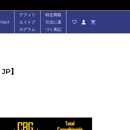
アフィリ
特定商取
ntact
エイトプ
引法に基
ログラム
づく表記
 JP】