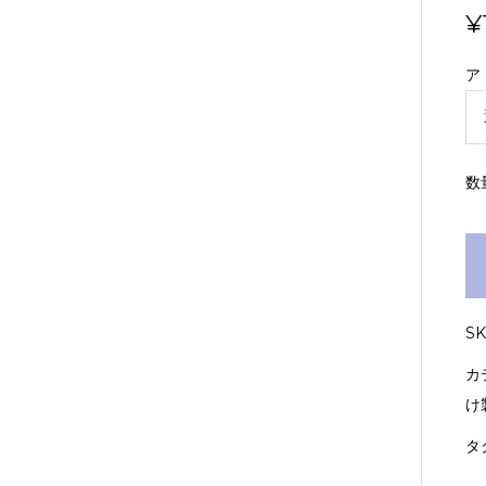
¥
ア
数
S
カ
け
タ