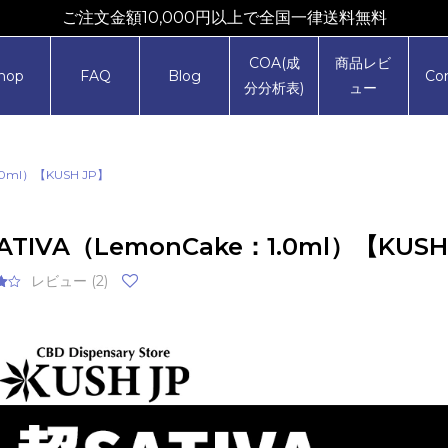
ご注文金額10,000円以上で全国一律送料無料
COA(成
商品レビ
hop
FAQ
Blog
Co
分分析表)
ュー
.0ml）【KUSH JP】
ATIVA（LemonCake：1.0ml）【KUSH
レビュー (
2
)
用
に
価
、