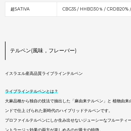
超SATIVA
CBG35 / HHBD30％ / CRDB20% /
テルペン(風味，フレーバー)
イスラエル産高品質ライブラインテルペン
ライブラインテルペンとは？
大麻品種から独自の技法で抽出した「麻由来テルペン」と 植物由来
ンドで仕上 げられた新時代のハイブリッドテルペンです。
プロファイルテルペンにしか生み出せないジューシーなフルーティ
ントラージュ効果の両方が楽しめるのが最大の特徴。