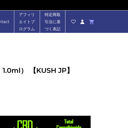
アフィリ
特定商取
ntact
エイトプ
引法に基
ログラム
づく表記
.0ml） 【KUSH JP】