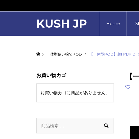
KUSH JP
Home
S
一体型使い捨てPOD
【一体型POD】超HYBRID（Af
【一
お買い物カゴ
お買い物カゴに商品がありません。
