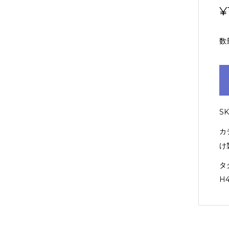
¥
数
S
カ
け
タ
H