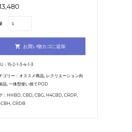
13,480
【一
量
体
型
POD】
お買い物カゴに追加
超
HYBRID（AfghanKush：
KU：
15-2-1-3-4-1-3
1.0ml）
テゴリー：
オススメ商品
,
レクリエーション向
【KUSH
製品
,
一体型使い捨てPOD
JP】
個
グ：
HHBD
,
CBD
,
CBG
,
H4CBD
,
CRDP
,
4CBH
,
CRDB