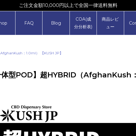
ご注文金額10,000円以上で全国一律送料無料
COA(成
商品レビ
hop
FAQ
Blog
Co
分分析表)
ュー
ghanKush：1.0ml） 【KUSH JP】
体型POD】超HYBRID（AfghanKush：1