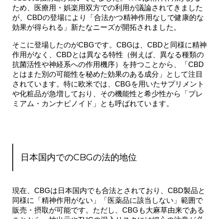
ため、医療用・娯楽用双方での利用が議論されてきました
が、CBDの登場により「合法かつ精神作用なしで健康的な
効果が得られる」新たなニーズが開拓されました。
そこに登場したのがCBGです。CBGは、CBDと同様に精神
作用がなく、
CBDとは異なる特性（例えば、異なる種類の
抗菌活性や神経系への作用機序）を持つ
ことから、「CBD
とはまた別の可能性を秘めた効果のある成分」として注目
されています。特に欧米では、CBGを用いたサプリメント
や化粧品が急増しており、その機能性と希少性から「プレ
ミアム・カンナビノイド」とも呼ばれています。
日本国内でのCBGの法的地位
現在、CBGは日本国内でも合法とされており、CBD製品と
同様に「精神作用がない」「医薬品に該当しない」範囲で
販売・摂取が可能です。ただし、CBGも大麻草由来である