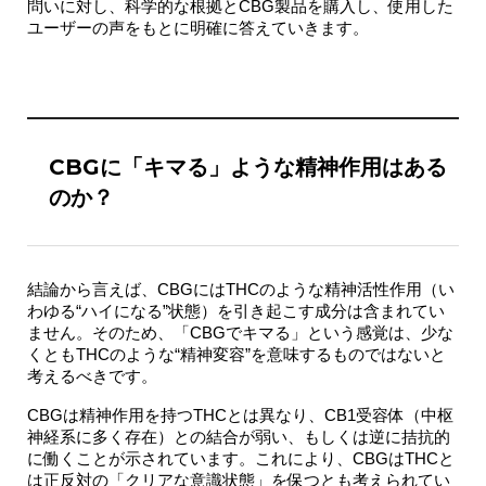
問いに対し、科学的な根拠とCBG製品を購入し、使用した
ユーザーの声をもとに明確に答えていきます。
CBGに「キマる」ような精神作用はある
のか？
結論から言えば、
CBGにはTHCのような精神活性作用（い
わゆる“ハイになる”状態）を引き起こす成分は含まれてい
ません
。そのため、「CBGでキマる」という感覚は、少な
くともTHCのような“精神変容”を意味するものではないと
考えるべきです。
CBGは精神作用を持つTHCとは異なり、
CB1受容体（中枢
神経系に多く存在）との結合が弱い
、もしくは逆に
拮抗的
に働く
ことが示されています。これにより、CBGはTHCと
は正反対の「クリアな意識状態」を保つとも考えられてい