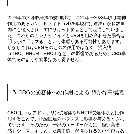
2024年の大麻取締法の規制以前、2021年〜2023年頃は精神
作用のあるカンナビノイド（2025年現在は違法）が多数国
内にも輸入され、主にリキッド製品として流通していまし
た。これらのカンナビノイドとCBGを組み合わせた場合は
明らかに「キマる」という体感がある可能性があります。
しかしこれはCBGそのものの作用ではなく、
混入物
（THC、HHCH、HHC-Pなど）の影響
であるため、CBG単
体でそのような効果はあり得ません。
3. CBGの受容体への作用による“静かな高揚感”
CBGは、α₂-アドレナリン受容体や5-HT1A受容体などに作
用することで、神経伝達のバランスに影響を与えるとされ
ています。そのため、一部のユーザーからは「軽い高揚
感」や「スッキリとした集中感」が得られるという声もあ