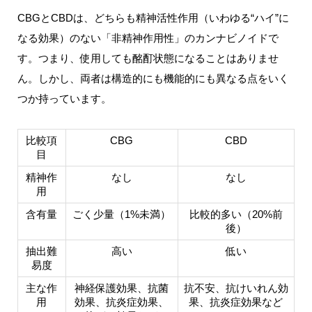
CBGとCBDは、どちらも精神活性作用（いわゆる“ハイ”に
なる効果）のない「非精神作用性」のカンナビノイドで
す。つまり、使用しても酩酊状態になることはありませ
ん。しかし、両者は構造的にも機能的にも異なる点をいく
つか持っています。
比較項
CBG
CBD
目
精神作
なし
なし
用
含有量
ごく少量（1%未満）
比較的多い（20%前
後）
抽出難
高い
低い
易度
主な作
神経保護効果、抗菌
抗不安、抗けいれん効
用
効果、抗炎症効果、
果、抗炎症効果など