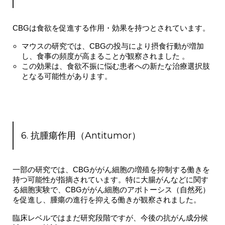
CBGは食欲を促進する作用・効果を持つとされています。
マウスの研究では、CBGの投与により摂食行動が増加
し、食事の頻度が高まることが観察されました 。
この効果は、食欲不振に悩む患者への新たな治療選択肢
となる可能性があります。
6. 抗腫瘍作用（Antitumor）
一部の研究では、CBGが
がん細胞の増殖を抑制
する働きを
持つ可能性が指摘されています。特に大腸がんなどに関す
る細胞実験で、CBGが
がん細胞のアポトーシス（自然死）
を促進
し、腫瘍の進行を抑える働きが観察されました。
臨床レベルではまだ研究段階ですが、
今後の抗がん成分候