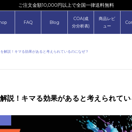
ご注文金額10,000円以上で全国一律送料無料
COA(成
商品レビ
hop
FAQ
Blog
Co
分分析表)
ュー
由を解説！キマる効果があると考えられているのになぜ？
を解説！キマる効果があると考えられて