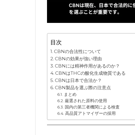
目次
CBNの合法性について
CBNの効果が強い理由
CBNには精神作用があるのか？
CBNはTHCの酸化生成物質である
CBNは日本で合法か？
CBN製品を選ぶ際の注意点
まとめ
厳選された原料の使用
国内の第三者機関による検査
高品質アトマイザーの採用