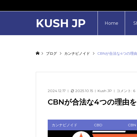
KUSH JP
Home
S
ブログ
カンナビノイド
CBNが合法な4つの理
2024.12.17
2025.10.15
Kush JP
コメント:
6
CBNが合法な4つの理由
カンナビノイド
CBD
CBN