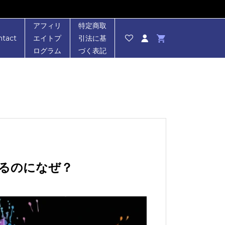
アフィリ
特定商取
ntact
エイトプ
引法に基
ログラム
づく表記
いるのになぜ？