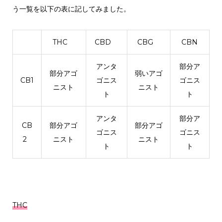
う一覧を以下の表に記してみました。
THC
CBD
CBG
CBN
アンタ
部分ア
部分アゴ
弱いアゴ
CB1
ゴニス
ゴニス
ニスト
ニスト
ト
ト
アンタ
部分ア
CB
部分アゴ
部分アゴ
ゴニス
ゴニス
2
ニスト
ニスト
ト
ト
THC