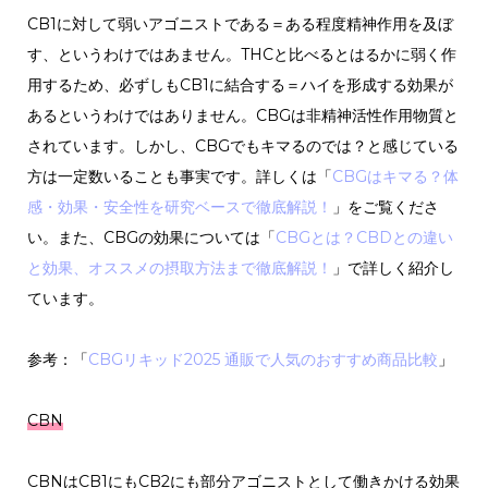
CB1に対して弱いアゴニストである＝ある程度精神作用を及ぼ
す、というわけではあません。THCと比べるとはるかに弱く作
用するため、必ずしもCB1に結合する＝ハイを形成する効果が
あるというわけではありません。CBGは非精神活性作用物質と
されています。しかし、CBGでもキマるのでは？と感じている
方は一定数いることも事実です。詳しくは「
CBGはキマる？体
感・効果・安全性を研究ベースで徹底解説！
」をご覧くださ
い。また、CBGの効果については「
CBGとは？CBDとの違い
と効果、オススメの摂取方法まで徹底解説！
」で詳しく紹介し
ています。
参考：「
CBGリキッド2025 通販で人気のおすすめ商品比較
」
CBN
CBNはCB1にもCB2にも部分アゴニストとして働きかける効果