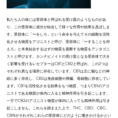
私たち人の体には受容体と呼ばれる受け皿のようなものがあ
り、
この受容体に成分が結合して様々な作用や効果を及ぼしま
す。受容体に「〜をしろ」という命令を与えてその細胞を活性
化させる物質をアゴニストと呼び、受容体に「〜することを抑
えろ」と本来結合するはずの物質を遮断する物質をアンタゴニ
ストと呼びます。
カンナビノイドの受け皿となる受容体で大き
く影響を受けるレセプターはCB1とCB2と呼ばれ、この2つは
それぞれ異なる場所に存在しています。CB1は主に脳などの神
経に多く存在し、CB2は免疫細胞や脾臓、骨細胞に存在してい
ます。CB1を活性化させる効果をもつ物質、つまりCB1のアゴ
ニストである物質が体内に入ると精神作用を引き起こします。
一方でCB2のアゴニスト物質が体内に入っても精神作用は引き
起こしません。これらを踏まえた上で、THC、CBD、CBG、
CBNがそれぞれこれらの受容体にどのように働きかけるかとい