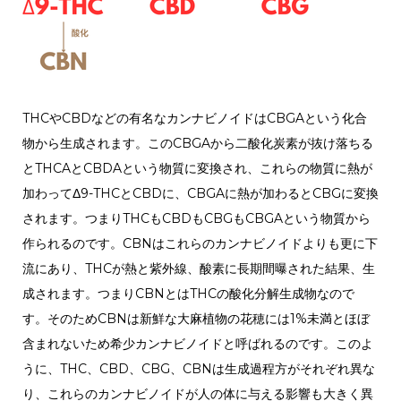
THCやCBDなどの有名なカンナビノイドはCBGAという化合
物から生成されます。このCBGAから二酸化炭素が抜け落ちる
とTHCAとCBDAという物質に変換され、これらの物質に熱が
加わってΔ9-THCとCBDに、CBGAに熱が加わるとCBGに変換
されます。つまりTHCもCBDもCBGもCBGAという物質から
作られるのです。CBNはこれらのカンナビノイドよりも更に下
流にあり、THCが熱と紫外線、酸素に長期間曝された結果、生
成されます。つまりCBNとはTHCの酸化分解生成物なので
す。そのためCBNは新鮮な大麻植物の花穂には1%未満とほぼ
含まれないため希少カンナビノイドと呼ばれるのです。このよ
うに、THC、CBD、CBG、CBNは生成過程方がそれぞれ異な
り、これらのカンナビノイドが人の体に与える影響も大きく異