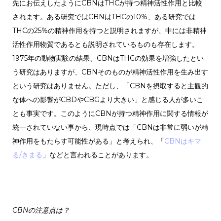
先にお伝えしたようにCBNはTHCが持つ精神活性作用と比較
されます。ある研究ではCBNはTHCの10%、ある研究では
THCの25%の精神作用を持つと説明されますが、中には非精神
活性作用物質であるとも説明されているものも存在します。
1975年の動物実験の結果、CBNはTHCの効果を増強したとい
う研究はありますが、CBNそのものが精神活性作用を生み出す
という研究はありません。ただし、「CBNを摂取すると主観的
な体への影響がCBDやCBGより大きい」と感じる人が多いこ
とも事実です。このようにCBNが持つ精神作用に関する情報が
統一されていない事から、現時点では「CBNは非常に弱いが精
神作用をもたらす可能性がある」と考えられ、「
CBNはキマ
る/きまる
」などと言われることがあります。
CBNの注意点は？