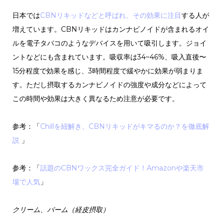
日本では
CBNリキッドなどと呼ばれ、その効果に注目
する人が
増えています。CBNリキッドはカンナビノイドが含まれるオイ
ルを電子タバコのようなデバイスを用いて吸引します。ジョイ
ントなどにも含まれています。吸収率は34~46%、吸入直後〜
15分程度で効果を感じ、3時間程度で緩やかに効果が弱まりま
す。ただし摂取するカンナビノイドの強度や成分などによって
この時間や効果は大きく異なるため注意が必要です。
参考：「
Chillを紐解き、CBNリキッドがキマるのか？を徹底解
説
」
参考：「
話題のCBNワックス完全ガイド！Amazonや楽天市
場で人気
」
クリーム、バーム（経皮摂取）