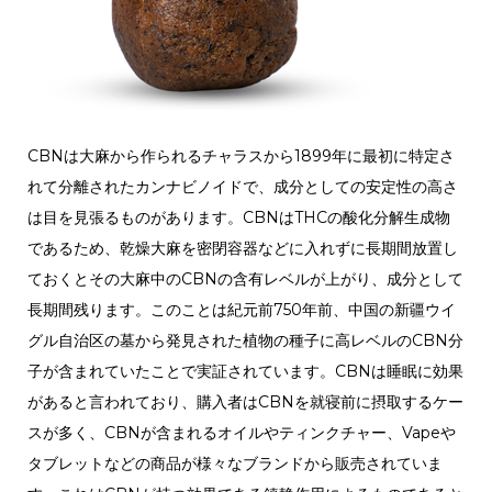
CBNは大麻から作られるチャラスから1899年に最初に特定さ
れて分離されたカンナビノイドで、成分としての安定性の高さ
は目を見張るものがあります。CBNはTHCの酸化分解生成物
であるため、乾燥大麻を密閉容器などに入れずに長期間放置し
ておくとその大麻中のCBNの含有レベルが上がり、成分として
長期間残ります。このことは紀元前750年前、中国の新疆ウイ
グル自治区の墓から発見された植物の種子に高レベルのCBN分
子が含まれていたことで実証されています。
CBNは睡眠に効果
があると言われており、購入者はCBNを就寝前に摂取するケー
スが多く、CBNが含まれるオイルやティンクチャー、Vapeや
タブレットなどの商品が様々なブランドから販売されていま