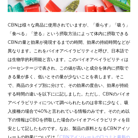
CBNは様々な商品に使用されていますが、「垂らす」「吸う」
「食べる」「塗る」という摂取方法によって体内に摂取できる
CBNの量と効果が発現するまでの時間、効果の持続時間などが
異なります。これをバイオアベイラビリティと呼び、日本語で
は生物学的利用能と言います。このバイオアベイラビリティは
パーセンテージで表され、この値が高いと成分を体内に摂取で
きる量が多く、低いとその量が少ないことを表します。そこ
で、商品のタイプ別に分けて、その効果の度合い、効果が持続
する時間の違いを以下にに記しました。ただし、CBNのバイオ
アベイラビリティについて調べられたものは非常に少なく、吸
入接種の場合で40%と言われている情報のみです。そのため以
下の情報はCBDを摂取した場合のバイオアベイラビリティを目
安として記したものです。なお、製品の原料となるCBNアイソ
レートの効果については「
CBNアイソレートの口コミと最新の