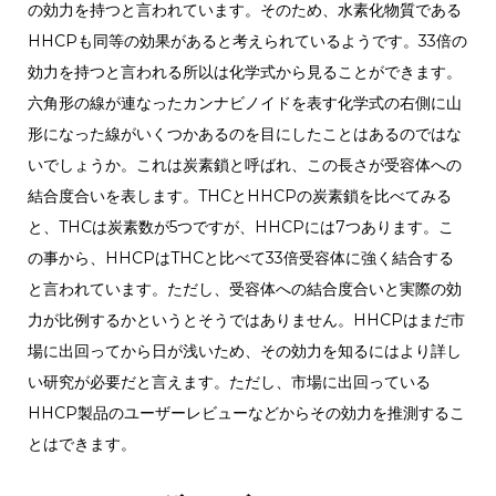
の効力を持つと言われています。そのため、水素化物質である
HHCPも同等の効果があると考えられているようです。33倍の
効力を持つと言われる所以は化学式から見ることができます。
六角形の線が連なったカンナビノイドを表す化学式の右側に山
形になった線がいくつかあるのを目にしたことはあるのではな
いでしょうか。これは炭素鎖と呼ばれ、この長さが受容体への
結合度合いを表します。THCとHHCPの炭素鎖を比べてみる
と、THCは炭素数が5つですが、HHCPには7つあります。こ
の事から、HHCPはTHCと比べて33倍受容体に強く結合する
と言われています。ただし、受容体への結合度合いと実際の効
力が比例するかというとそうではありません。HHCPはまだ市
場に出回ってから日が浅いため、その効力を知るにはより詳し
い研究が必要だと言えます。ただし、市場に出回っている
HHCP製品のユーザーレビューなどからその効力を推測するこ
とはできます。