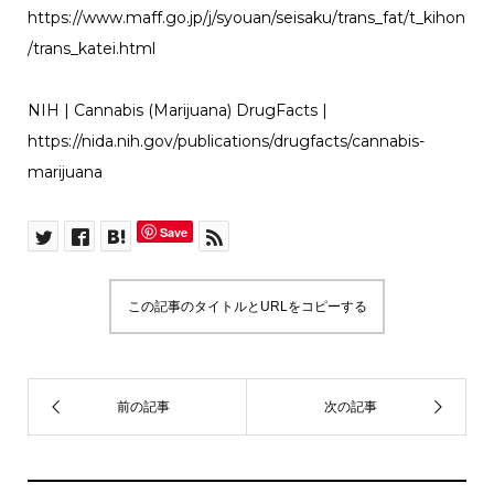
https://www.maff.go.jp/j/syouan/seisaku/trans_fat/t_kihon
/trans_katei.html
NIH | Cannabis (Marijuana) DrugFacts |
https://nida.nih.gov/publications/drugfacts/cannabis-
marijuana
Save
この記事のタイトルとURLをコピーする