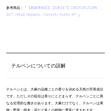
参考商品：「
【新基準対応】【3本SET】CBD/CBG/CBN
SET（Multi Terpens：1.0ml×3）KUSH JP –
」
テルペンについての誤解
テルペンとは、大麻の品種ごとの香りを決める天然の芳香成分
です。ただしその役目は香りにとどまらず、テルペンごとに異
なる生理的な働きがあります。大麻だけでなく、テルペンは果
物・野菜・樹木・花など多くの植物に豊富に含まれます。