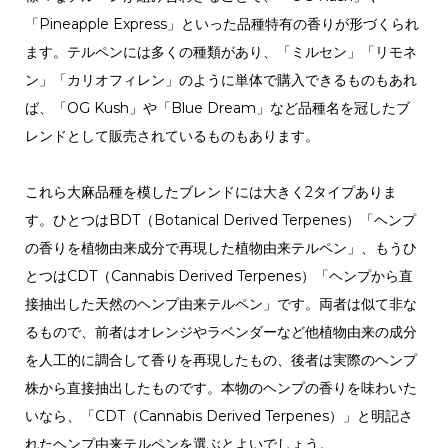
「Pineapple Express」といった品種特有の香りが形づくられ
ます。テルペンには多くの種類があり、「ミルセン」「リモネ
ン」「カリオフィレン」のように単体で購入できるものもあれ
ば、「OG Kush」や「Blue Dream」など品種名を冠したブ
レンドとして販売されているものもあります。
これら大麻品種を模したブレンドには大きく2タイプありま
す。ひとつはBDT（Botanical Derived Terpenes）「ヘンプ
の香りを植物由来成分で再現した植物由来テルペン」、もうひ
とつはCDT（Cannabis Derived Terpenes）「ヘンプから直
接抽出した天然のヘンプ由来テルペン」です。両者は似て非な
るもので、前者はオレンジやラベンダーなど他植物由来の成分
を人工的に調合して香りを再現したもの、後者は実際のヘンプ
株から直接抽出したものです。本物のヘンプの香りを味わいた
いなら、「CDT（Cannabis Derived Terpenes）」と明記さ
れたヘンプ由来テルペンを選ぶとよいでしょう。