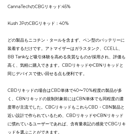
CannaTechのCBGリキッド:
45%
Kush JPのCBGリキッド：40%
どの製品もニコチン・タールを含まず、ペン型のバッテリーに
装着するだけです。アトマイザーはガラスタンク、CCELL、
BB Tankなど吸引体験を高める良質なものが採用され、評価も
高く、気軽に購入できます。CBDリキッドやCBNリキッドと
同じデバイスで使い回せる点も便利です。
CBDリキッドの場合はCBD単体で40〜70%程度の製品が多
く、CBNリキッドの規制対象前にはCBN単体でも同程度の濃
度帯が主流でした。CBGリキッドもこれらCBD・CBN製品と
近い設計で作られているため、CBDリキッドやCBNリキッド
に慣れているユーザーであれば、含有量表記の感覚でCBGリキ
ッドを選ぶことができます。