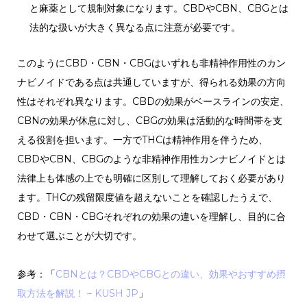
と麻薬として規制対象になります。CBDやCBN、CBGとは
法的な扱いが大きく異なる点に注意が必要です。
このようにCBD・CBN・CBGはいずれも非精神作用性のカン
ナビノイドである点は共通していますが、得られる効果の方向
性はそれぞれ異なります。CBDの効果がベースラインの安定、
CBNの効果が休息に対し、CBGの効果は活動的な時間帯を支
える役割を担います。一方でTHCは精神作用を伴うため、
CBDやCBN、CBGのような非精神作用性カンナビノイドとは
法律上も体感の上でも明確に区別して理解しておく必要があり
ます。THCの残留限度値を超えないことを確認したうえで、
CBD・CBN・CBGそれぞれの効果の違いを理解し、目的に合
わせて選ぶことが大切です。
参考：「
CBNとは？CBDやCBGとの違い、効果やおすすめ摂
取方法を解説！ – KUSH JP
」