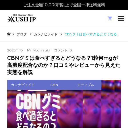
ご注文金額10,000円以上で全国一律送料無料

ブログ
カンナビノイド
CBNグミは食べすぎるとどうなる？1粒何mgが高濃度配合なのか？口コミやレビューから見えた実態を解説
2025.11.18
Mr.Mochizuki
コメント:
0
CBNグミは食べすぎるとどうなる？1粒何mgが
高濃度配合なのか？口コミやレビューから見えた
実態を解説
カンナビノイド
CBN
エディブル