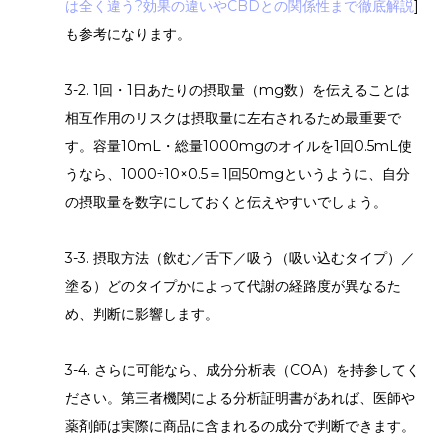
は全く違う?効果の違いやCBDとの関係性まで徹底解説
]
も参考になります。
3-2. 1回・1日あたりの摂取量（mg数）を伝えることは
相互作用のリスクは摂取量に左右されるため最重要で
す。容量10mL・総量1000mgのオイルを1回0.5mL使
うなら、1000÷10×0.5＝1回50mgというように、自分
の摂取量を数字にしておくと伝えやすいでしょう。
3-3. 摂取方法（飲む／舌下／吸う（吸い込むタイプ）／
塗る）どのタイプかによって代謝の経路度が異なるた
め、判断に影響します。
3-4. さらに可能なら、成分分析表（COA）を持参してく
ださい。第三者機関による分析証明書があれば、医師や
薬剤師は実際に商品に含まれるの成分で判断できます。