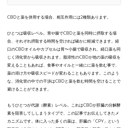
CBDと薬を併用する場合、相互作用には2種類あります。
ひとつは吸収レベル。胃や腸でCBDと薬を同時に摂取する場
合、それぞれ摂取する時間を空ければ確かに軽減できます。経
口のCBDオイルやカプセルは胃〜小腸で吸収され、経口薬も同
じく消化管から吸収されます。脂溶性のCBDが他の薬の吸収を
変えることもあれば、食事やオイルと一緒にに薬を飲む事で、
薬の溶け方や吸収スピードが変わることもあります。このよう
な、消化管の中での干渉はCBDと薬を飲む時間を空けることで
避けることができます。
もうひとつが代謝（酵素）レベル。これはCBDが肝臓の分解酵
素を阻害してししまうタイプで、この記事でお伝えしてきたメ
カニズムです。体に入った多くの薬は、肝臓の「CPY」という