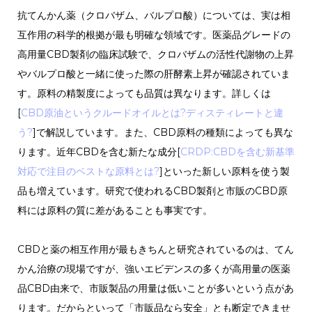
抗てんかん薬（クロバザム、バルプロ酸）については、実は相
互作用の科学的根拠が最も明確な領域です。医薬品グレードの
高用量CBD製剤の臨床試験で、クロバザムの活性代謝物の上昇
やバルプロ酸と一緒に使った際の肝酵素上昇が確認されていま
す。原料の精製度によっても品質は異なります。詳しくは
[
CBD原油というクルードオイルとは?ディスティレートと違
う?
]で解説しています。また、CBD原料の種類によっても異な
ります。近年CBDを含む新たな成分[
CRDP:CBDを含む新基準
対応で注目のベストな原料とは?
]といった新しい原料を使う製
品も増えています。研究で使われるCBD製剤と市販のCBD原
料には原料の質に差があることも事実です。
CBDと薬の相互作用が最もきちんと研究されているのは、てん
かん治療の現場ですが、強いエビデンスの多くが高用量の医薬
品CBD由来で、市販製品の用量は低いことが多いという点があ
ります。だからといって「市販品なら安全」とも断定できませ