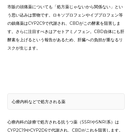
市販の頭痛薬についても「処方薬じゃないから関係ない」とい
う思い込みは禁物です。ロキソプロフェンやイブプロフェン等
の鎮痛薬はCYP2C9で代謝され、CBDがこの酵素を阻害しま
す。さらに注目すべきはアセトアミノフェン。CBD自体にも肝
酵素を上げるという報告があるため、肝臓への負担が重なるリ
スクが生じます。
心療内科などで処方される薬
心療内科の診療で処方される抗うつ薬（SSRIやSNRI系）は
CYP2C19やCYP2D6で代謝され、CBDがこれを阻害します。