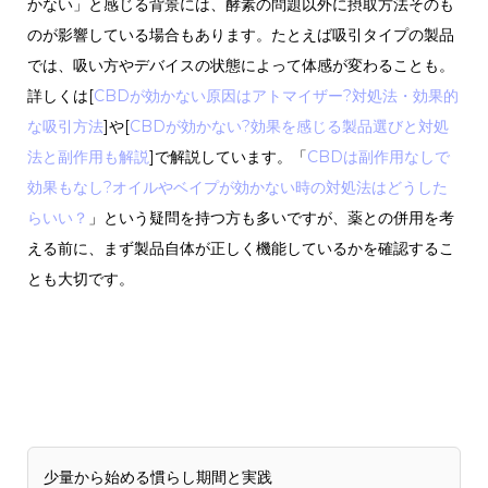
かない」と感じる背景には、酵素の問題以外に摂取方法そのも
のが影響している場合もあります。たとえば吸引タイプの製品
では、吸い方やデバイスの状態によって体感が変わることも。
詳しくは[
CBDが効かない原因はアトマイザー?対処法・効果的
な吸引方法
]や[
CBDが効かない?効果を感じる製品選びと対処
法と副作用も解説
]で解説しています。「
CBDは副作用なしで
効果もなし?オイルやベイプが効かない時の対処法はどうした
らいい？
」という疑問を持つ方も多いですが、薬との併用を考
える前に、まず製品自体が正しく機能しているかを確認するこ
とも大切です。
少量から始める慣らし期間と実践