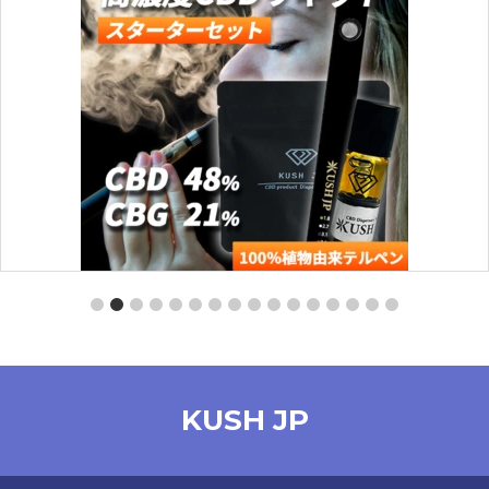
【スターターセット】CBD -PRO-（MangoHaze：0.5ml）
【KUSH JP】
KUSH JP
¥
4,260
オプションを選択