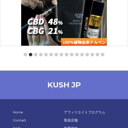
【スターターセット】CBD -PRO-（MangoHaze：0.5ml）
【KUSH JP】
KUSH JP
¥
4,260
オプションを選択
Home
アフィリエイトプログラム
Contact
取扱店舗