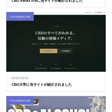
CBD Relax lifeに当サイトが紹介されました
Uncategorized
2026.03.30
CBD大学に当サイトが紹介されました
Uncategorized