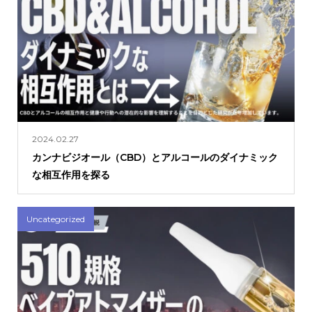
2024.02.27
カンナビジオール（CBD）とアルコールのダイナミック
な相互作用を探る
Uncategorized