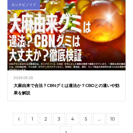
カンナビノイド
2025.09.23
大麻由来で合法？CBNグミは違法か？CBDとの違いや効
果を解説
1
2
3
4
5
…
10

