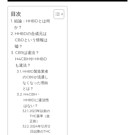
目次
結論：HHBDとは何
か？
HHBDの合成元は
CBDという情報は
嘘？
CB9は違法？
H4CBHや HHBD
も違法？
HHBD製造業者
のCB9が流通し
なくなった理由
とは？
H4CBH・
HHBDに違法性
はない？
2023年以前の
THC基準（改
正前）
2024年12月12
日以降のTHC