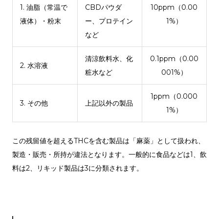
1. 油脂（常温で
CBDパウダ
10ppm（0.00
液体）・粉末
ー、プロテイン
1%）
など
清涼飲料水、化
0.1ppm（0.00
2. 水溶液
粧水など
001%）
1ppm（0.000
3. その他
上記以外の製品
1%）
この残留値を超えるTHCを含む製品は「麻薬」として扱われ、
製造・販売・所持が違法となります。一般的に食品などは1、飲
料は2、リキッド製品は3に分類されます。