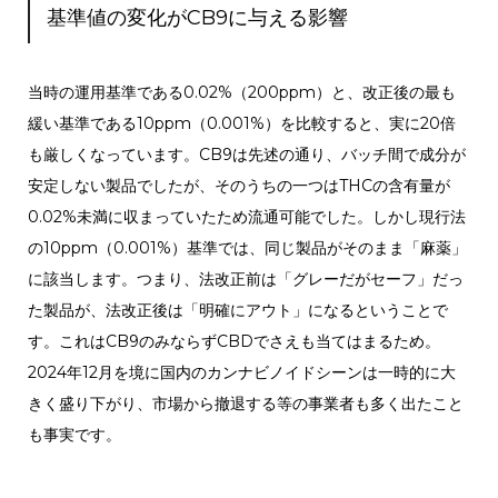
基準値の変化がCB9に与える影響
当時の運用基準である0.02%（200ppm）と、改正後の最も
緩い基準である10ppm（0.001%）を比較すると、実に20倍
も厳しくなっています。
CB9は先述の通り、バッチ間で成分が
安定しない製品でしたが、そのうちの一つはTHCの含有量が
0.02%未満に収まっていたため流通可能でした。しかし現行法
の10ppm（0.001%）基準では、同じ製品がそのまま「麻薬」
に該当します。
つまり、法改正前は「グレーだがセーフ」だっ
た製品が、法改正後は「明確にアウト」になるということで
す。これはCB9のみならずCBDでさえも当てはまるため。
2024年12月を境に国内のカンナビノイドシーンは一時的に大
きく盛り下がり、市場から撤退する等の事業者も多く出たこと
も事実です。