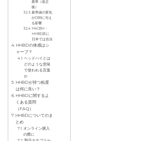
基準（改正
後）
基準値の変化
がCB9に与え
る影響
H4CBH・
HHBD共に
日本では合法
HHBDの体感はシ
ャープ？
ヘッドハイとは
どのような意味
で使われる言葉
か
HHBDが持つ粘度
は何に良い？
HHBDに関するよ
くある質問
（FAQ）
HHBDについてのま
とめ
オンライン購入
の際に
製品カテゴリー