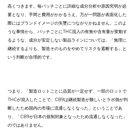
高くつきます。毎バッチごとに詳細な成分分析や原因究明が必
要となり、手間と費用がかかるうえ、万が一問題が表面化した
際にはブランドイメージの失墜につながりかねません。
このよ
うな事情から、バッチごとにTHC混入の有無や含有量が変動す
るような、成分が安定しない製品ラインについては、「無理に
継続するよりも、製造そのものをやめてリスクを遮断する」と
いう判断が合理的です。
つまり、「製造ロットごとに品質が一定せず、一部のロットで
THCが混入したことで、CB9は継続製造が難しいとラボ側が判
断したため国内の市場に流通しなくなった」ということであ
り、「CB9が日本の規制対象となったため流通しなくなった」
のではありません。