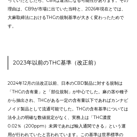
っていたとしたら、CB9は違法になる可能性があります。その
理由は、CB9が市場に出ていた当時と、2026年現在とでは、
大麻取締法におけるTHCの規制基準が大きく変わったためで
す。
2023年以前のTHC基準（改正前）
2024年12月の法改正以前、日本のCBD製品に対する規制は
「THCの含有量」と「部位規制」が中心でした。麻の茎や種子
から抽出され、THCがある一定の含有量以下であればカンナビ
ノイド製品として流通可能でした。
THCの含有基準については
法令上の明確な数値規定がなく、実務上は「THC濃度
0.02％（200ppm）未満であれば輸入通関できる」という運
用が行われていたと言われています。
この基準は世界標準の