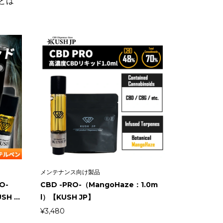
とは
メンテナンス向け製品
O-
CBD -PRO-（MangoHaze：1.0m
H ...
l）【KUSH JP】
¥
3,480