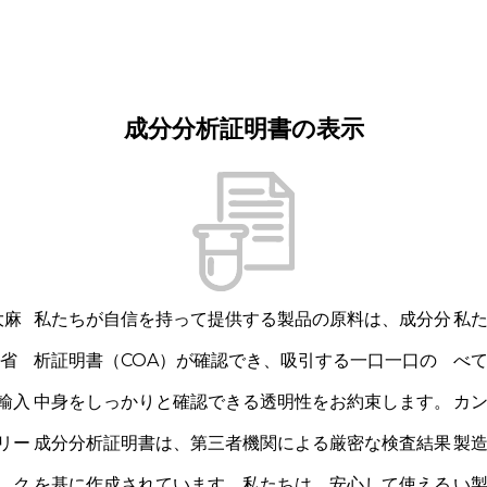
成分分析証明書の表示
大麻
私たちが自信を持って提供する製品の原料は、成分分
私た
働省
析証明書（COA）が確認でき、吸引する一口一口の
べ
輸入
中身をしっかりと確認できる透明性をお約束します。
カ
リー
成分分析証明書は、第三者機関による厳密な検査結果
製
、ク
を基に作成されています。私たちは、安心して使える
い