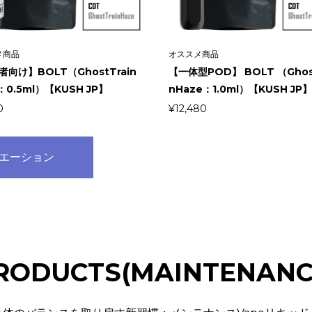
メ商品
オススメ商品
向け】BOLT（GhostTrain
【一体型POD】 BOLT （Ghost
：0.5ml）【KUSH JP】
nHaze：1.0ml）【KUSH JP
0
¥
12,480
エーション
RODUCTS(MAINTENANC