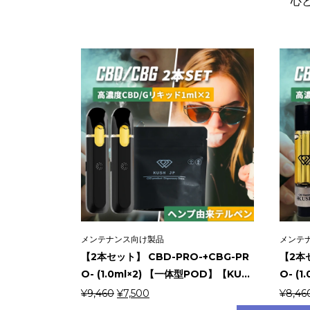
心
メンテナンス向け製品
メンテ
【2本セット】 CBD-PRO-+CBG-PR
【2本セ
O- (1.0ml×2) 【一体型POD】【KU...
O- (1
元
現
¥
9,460
¥
7,500
¥
8,46
の
在