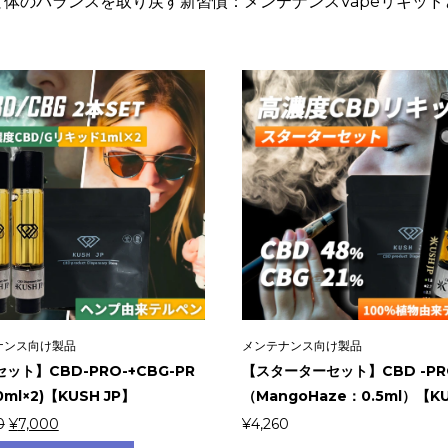
と体のバランスを取り戻す新習慣：メンテナンスVapeリキッド
ナンス向け製品
メンテナンス向け製品
ット】CBD-PRO-+CBG-PR
【スターターセット】CBD -PR
.0ml×2)【KUSH JP】
（MangoHaze：0.5ml）【KUS
元
現
0
¥
7,000
¥
4,260
の
在