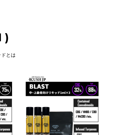
 )
ッドとは