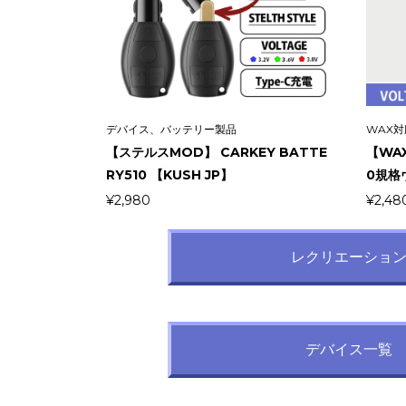
デバイス、バッテリー製品
WAX
【ステルスMOD】 CARKEY BATTE
【WAX
RY510 【KUSH JP】
0規格
¥
2,980
¥
2,48
レクリエーショ
デバイス一覧