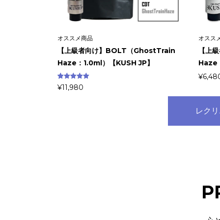
オススメ商品
オスス
【上級者向け】BOLT（GhostTrain
【上級者
Haze：1.0ml）【KUSH JP】
Haze
¥
6,48
3
件の利用者
¥
11,980
評価に基づ
く5段階評
価のうち、
5.00
点
レクリ
P