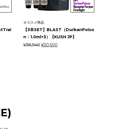
オススメ商品
Trai
【3本SET】BLAST（DurbanPoiso
】
n：1.0ml×3）【KUSH JP】
元
現
¥
38,940
¥
30,500
の
在
価
の
格
価
は
格
¥38,940
は
で
¥30,500
し
で
た。
す。
E)