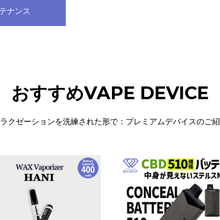
テナンス
価
の
格
価
は
格
¥8,460
は
で
¥7,000
し
で
た。
す。
おすすめVAPE DEVICE
ラクゼーションを洗練された形で：プレミアムデバイスのご紹