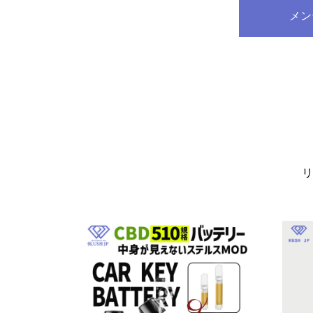
メン
価
の
格
価
は
格
¥9,460
は
で
¥7,500
し
で
た。
す。
リ