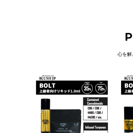
P
心を解