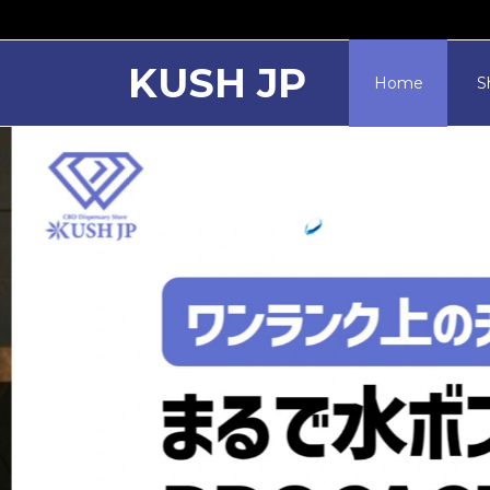
KUSH JP
Home
S