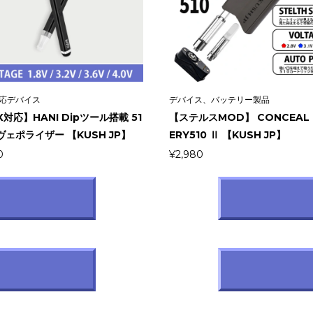
対応デバイス
デバイス、バッテリー製品
対応】HANI Dipツール搭載 51
【ステルスMOD】 CONCEAL 
ヴェポライザー 【KUSH JP】
ERY510 Ⅱ 【KUSH JP】
0
¥
2,980
ン