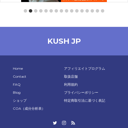
l）
【ステルスMOD】 CARKEY BATTERY510 【KUSH J
KUSH JP
¥
2,980
お買い物カゴに追加
Home
アフィリエイトプログラム
Contact
取扱店舗
FAQ
利用規約
Blog
プライバシーポリシー
ショップ
特定商取引法に基づく表記
COA（成分分析表）