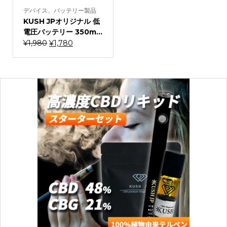
デバイス、バッテリー製品
KUSH JPオリジナル 低
電圧バッテリー 350m...
元
現
¥
1,980
¥
1,780
の
在
価
の
格
価
は
格
¥1,980
は
で
¥1,780
し
で
た。
す。