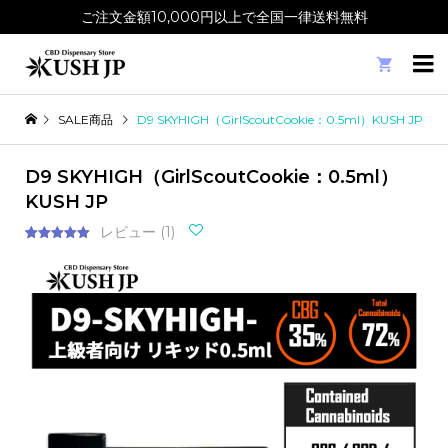
ご注文金額10,000円以上で全国一律送料無料

SALE商品
D9 SKYHIGH（GirlScoutCookie：0.5ml）KUSH JP
D9 SKYHIGH（GirlScoutCookie：0.5ml）
KUSH JP
レビュー (
1
)
1
件の利用者
評価に基づ
く5段階評
価のうち、
5.00
点