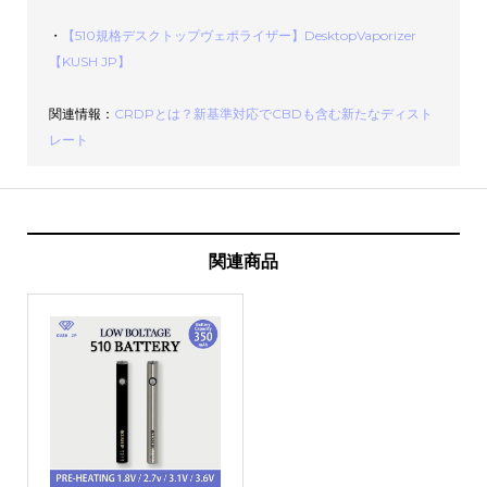
・
【510規格デスクトップヴェポライザー】DesktopVaporizer
【KUSH JP】
関連情報：
CRDPとは？新基準対応でCBDも含む新たなディスト
レート
関連商品