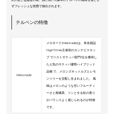
ずフレッシュな状態で抽出されます。
テルペンの特徴
メロネード(Melonade)は、有名雑誌
HighTimes主催初のカンナビスカッ
プ でベストサティバ部門1位を獲得し
た人気のサティバ優勢ハイブリッド
品種 で、メロンズキットルズとレモ
Melonade
ンツリーを交配し生まれました。 風
味はメロンのような甘いフルーティ
ーさと柑橘系、ツンとする松の香り
がバランスよく感じられるのが特徴
です。