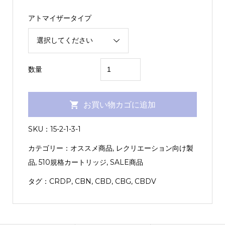
アトマイザータイプ
D9
数量
SKYHIGH（GirlScoutCookie：
0.5ml）
お買い物カゴに追加
KUSH
JP
SKU：
15-2-1-3-1
個
カテゴリー：
オススメ商品
,
レクリエーション向け製
品
,
510規格カートリッジ
,
SALE商品
タグ：
CRDP
,
CBN
,
CBD
,
CBG
,
CBDV