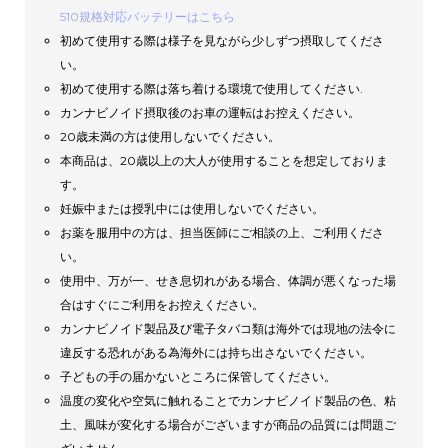
510規格対応バッテリーはこちら
初めて使用する際は様子を見ながら少しずつ摂取してくださ
い。
初めて使用する際は落ち着ける環境で使用してください.
カンナビノイド摂取後のお車の運転はお控えください。
20歳未満の方は使用しないでください。
本商品は、20歳以上の大人が使用することを想定しておりま
す。
妊娠中または授乳中には使用しないでください。
お薬を服用中の方は、担当医師にご相談の上、ご利用くださ
い。
使用中、万が一、せき息切れがある場合、体調が悪くなった場
合はすぐにご利用をお控えください。
カンナビノイド製品及び電子タバコ類は海外では現地の法令に
違反する恐れがある為海外には持ち出さないでください。
子どもの手の届かないところに保管してください。
温度の変化や空気に触れることでカンナビノイド製品の色、粘
土、風味が変化する場合がございますが商品の品質には問題ご