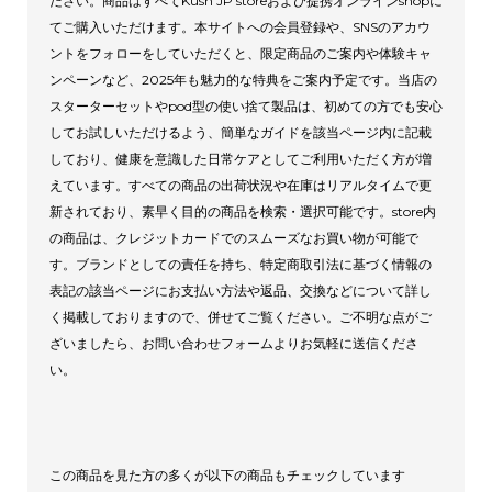
ださい。商品はすべてKush JP storeおよび提携オンラインshopに
てご購入いただけます。本サイトへの会員登録や、SNSのアカウ
ントをフォローをしていただくと、限定商品のご案内や体験キャ
ンペーンなど、2025年も魅力的な特典をご案内予定です。当店の
スターターセットやpod型の使い捨て製品は、初めての方でも安心
してお試しいただけるよう、簡単なガイドを該当ページ内に記載
しており、健康を意識した日常ケアとしてご利用いただく方が増
えています。すべての商品の出荷状況や在庫はリアルタイムで更
新されており、素早く目的の商品を検索・選択可能です。store内
の商品は、クレジットカードでのスムーズなお買い物が可能で
す。ブランドとしての責任を持ち、特定商取引法に基づく情報の
表記の該当ページにお支払い方法や返品、交換などについて詳し
く掲載しておりますので、併せてご覧ください。ご不明な点がご
ざいましたら、お問い合わせフォームよりお気軽に送信くださ
い。
この商品を見た方の多くが以下の商品もチェックしています