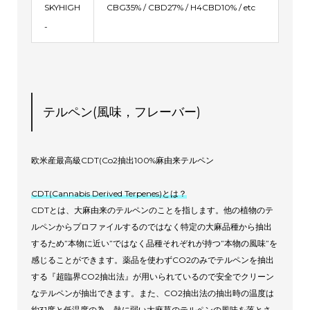
SKYHIGH
CBG35% / CBD27% / H4CBD10% / etc
-
テルペン(風味，フレーバー)
欧米産最高級CDT(Co2抽出100%麻由来テルペン
CDT(Cannabis Derived Terpenes)とは？
CDTとは、大麻由来のテルペンのことを指します。他の植物のテ
ルペンからプロファイルするのではなく特定の大麻品種から抽出
するため”本物に近い”ではなく品種それぞれが持つ”本物の風味”を
感じることができます。薬品を使わずCO2のみでテルペンを抽出
する『超臨界CO2抽出法』が用いられているので安全でクリーン
なテルペンが抽出できます。また、CO2抽出法の抽出時の温度は
約31度と低温度の為、熱に弱い大麻草のテルペンの風味を落とさ