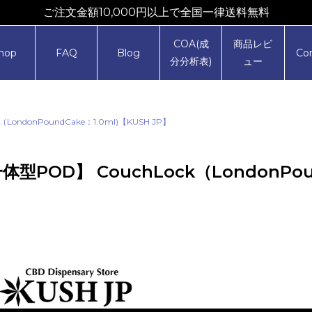
ご注文金額10,000円以上で全国一律送料無料
COA(成
商品レビ
hop
FAQ
Blog
Co
分分析表)
ュー
LondonPoundCake：1.0ml)【KUSH JP】
体型POD】 CouchLock（LondonPoun
】