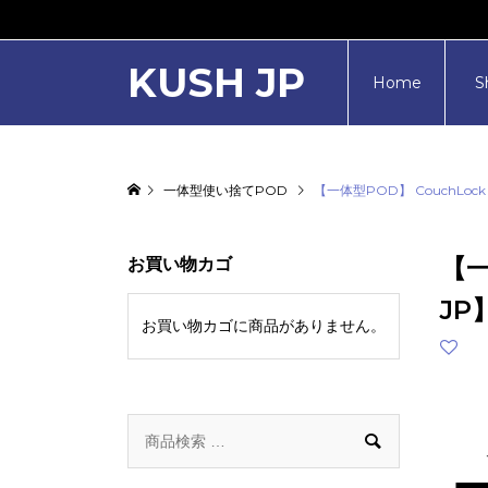
KUSH JP
Home
S
一体型使い捨てPOD
【一体型POD】 CouchLock（
【一
お買い物カゴ
JP
お買い物カゴに商品がありません。
