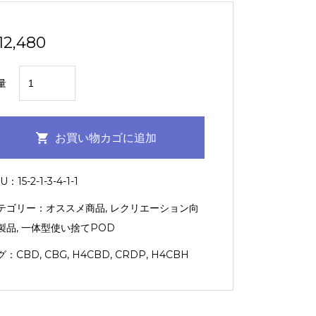
12,480
【一
量
体
型
POD】
お買い物カゴに追加
CouchLock（LondonPoundCake：
1.0ml)
KU：
15-2-1-3-4-1-1
【KUSH
テゴリー：
オススメ商品
,
レクリエーション向
JP】
製品
,
一体型使い捨てPOD
個
グ：
CBD
,
CBG
,
H4CBD
,
CRDP
,
H4CBH