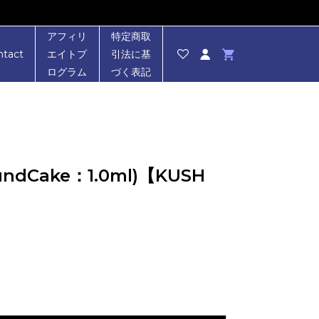
アフィリ
特定商取
ntact
エイトプ
引法に基
ログラム
づく表記
dCake：1.0ml)【KUSH