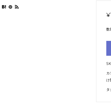
¥
数
S
カ
け
タ