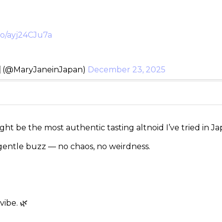
.co/ayj24CJu7a
🇦 (@MaryJaneinJapan)
December 23, 2025
t be the most authentic tasting altnoid I’ve tried in Ja
 gentle buzz — no chaos, no weirdness.
ibe. 🌿