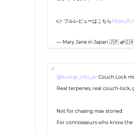
👉 フルレビューはこちら
https://t
— Mary Jane in Japan 🇯🇵 🌿🇨
@kushjp_info_pr
Couch Lock migh
Real terpenes, real couch-lock,
Not for chasing max stoned.
For connoisseurs who know the v