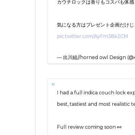
カウチロックは香りもコスパも体感も良い
気になる方はプレゼント企画だけじゃなく
pic.twitter.com/AyFm38k2CM
— 出川組//horned owl Design (@
I had a full indica couch lock exp
best, tastiest and most realistic 
Full review coming soon 👀