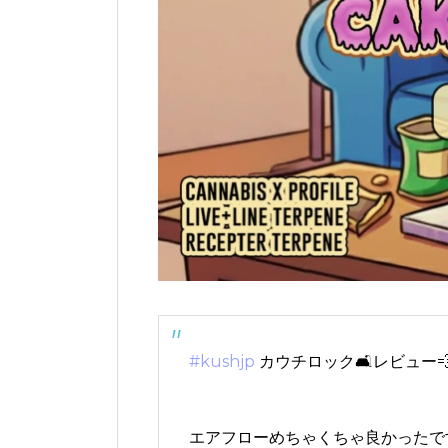
#kushjp
カウチロック🛋️レビュー💨
エアフローめちゃくちゃ良かったです❤️