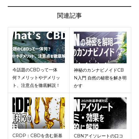
関連記事
今話題のCBDって一体
神秘のカンナビノイドCB
何？メリットやデメリッ
N入門 自然の秘密を解き明
ト、注意点を徹底解説！
かす
CRDP：CBDを含む新基
CBNアイソレートの口コ