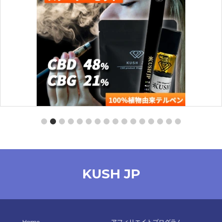
【スターターセット】CBD -PRO-（MangoHaze：0.5ml）
【KUSH JP】
KUSH JP
¥
4,260
オプションを選択
Home
アフィリエイトプログラム