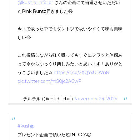
@kushjp_info_pr
さんの企画にて当選させいただい
たPink Runtz届きました🤤
今まで吸った中でもダントツで吸いやすくて味も美味
しい🤤
これ投稿しながら軽く吸ってもすぐにフワッと体感あ
って今からゆっくり楽しみたいと思います！ありがと
うございました☺️
https://t.co/2XQYxUDVn8
pic.twitter.com/mS0jc2ACwF
— チルチル (@chilchilchiiil)
November 24, 2025
#kushjp
プレゼント企画で頂いた超INDICA😄