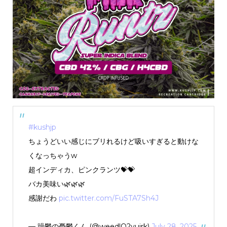
#kushjp
ちょうどいい感じにブリれるけど吸いすぎると動けな
くなっちゃうw
超インディカ、ピンクランツ💝💝
バカ美味い🌿🌿🌿
感謝だわ
pic.twitter.com/FuSTA7Sh4J
— 躁鬱の憂鬱くん (@weedlQ2vuirk)
July 28, 2025