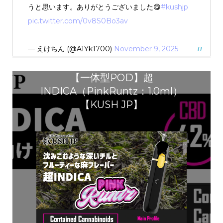
うと思います。ありがとうございました😋
#kushjp
pic.twitter.com/0v8S0Bo3av
— えけちん (@A1Yk1700)
November 9, 2025
【一体型POD】超
INDICA（PinkRuntz：1.0ml）
【KUSH JP】