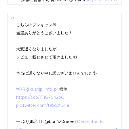
こちらのプレキャン🎁
当選ありがとうございました！
大変遅くなりましたが
レビュー載せさせて頂きました✍
本当に遅くなり申し訳ございませんでした💦
#PR
@kushjp_info_pr
様💚
https://t.co/TTiGFCh2pO
pic.twitter.com/t95q2fLv1a
— ぶり姐🫠❤️‍🔥 (@buri420neee)
December 8,