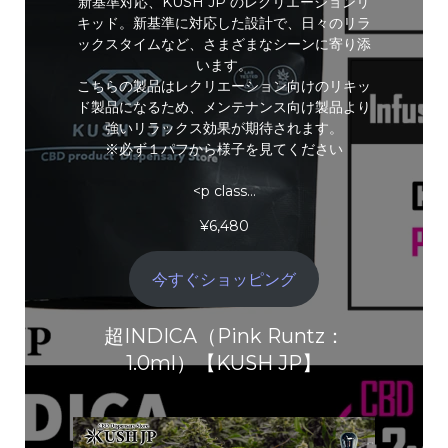
新基準対応、KUSH JP のレクリエーションリ
キッド。新基準に対応した設計で、日々のリラ
ックスタイムなど、さまざまなシーンに寄り添
います。
こちらの製品はレクリエーション向けのリキッ
ド製品になるため、メンテナンス向け製品より
強いリラックス効果が期待されます。
※必ず１パフから様子を見てください
<p class…
¥
6,480
今すぐショッピング
超INDICA（Pink Runtz：
1.0ml）【KUSH JP】