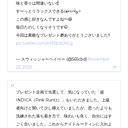
味と香りは間違いない☝️
すーっとリラックスできる(๑•̀ㅂ•́)و✧
この感じ好きなんですよね〜😆
毎日たのしくなりそうです🤭
今回は素敵なプレゼント🎁ありがとうございました‼️
pic.twitter.com/oH0pJcJsCg
— スウィッシャーベイベー (@565cbd)
November
23, 2025
プレゼント企画で当選して、気になっていた「超
INDICA（Pink Runtz）」をいただきました。上級
者向けと聞いて少し構えていましたが、思ったよりも
洗練された落ち着き方で、味わいも良く、自分にはす
ごく合いました。これからナイトルーティンに入れよ