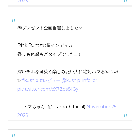
2025
🎁プレゼント企画当選しました✨
Pink Runtzの超インディカ、
香りも体感もどタイプでした…！
深いチルを可愛く楽しみたい人に絶対ハマるやつ🌙
✨
#kushjp
#レビュー
@kushjp_info_pr
pic.twitter.com/cX7Zps8IGy
— トマちゃん (@_Tama_Official)
November 25,
2025