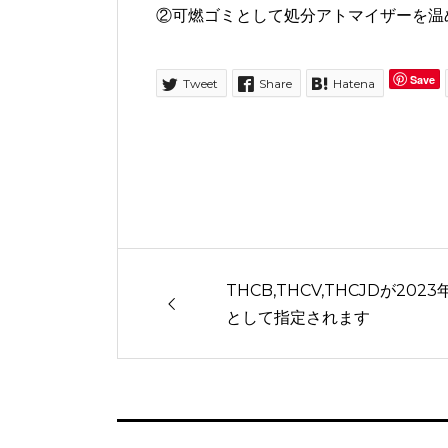
②可燃ゴミとして処分アトマイザーを
Save
Tweet
Share
Hatena
THCB,THCV,THCJDが20
として指定されます