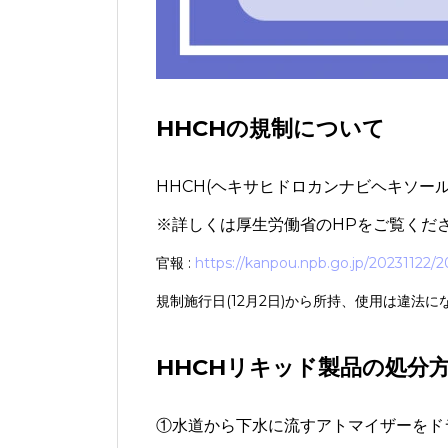
HHCHの規制について
HHCH(ヘキサヒドロカンナビヘキソール
※詳しくは厚生労働省のHPをご覧くだ
官報 :
https://kanpou.npb.go.jp/20231122
規制施行日(12月2日)から所持、使用は違法
HHCHリキッド製品の処分
①水道から下水に流すアトマイザーを