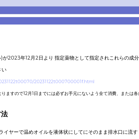
)が2023年12月2日より 指定薬物として指定されこれらの成
さい
/20231122t00070/20231122t000700001f.html
になりますので12月1日までには必ずお手元にないよう全て消費、または
方法
ドライヤーで温めオイルを液体状にしてにそのまま排水口に流す