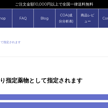
ご注文金額10,000円以上で全国一律送料無料
COA(成
商品レビ
hop
FAQ
Blog
Co
分分析表)
ュー
として指定されます
2日より指定薬物として指定されます