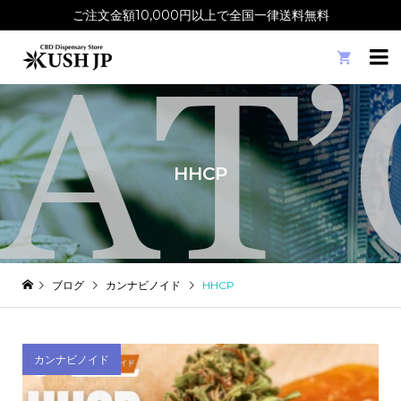
ご注文金額10,000円以上で全国一律送料無料

HHCP
ブログ
カンナビノイド
HHCP
カンナビノイド